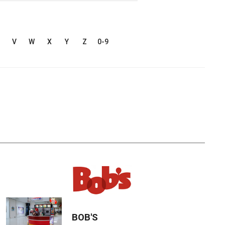
V
W
X
Y
Z
0-9
BOB'S