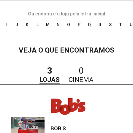
Ou encontre a loja pela letra inicial
I
J
K
L
M
N
O
P
Q
R
S
T
U
VEJA O QUE ENCONTRAMOS
3
0
LOJAS
CINEMA
BOB'S