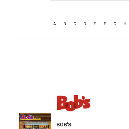
A
B
C
D
E
F
G
H
BOB'S