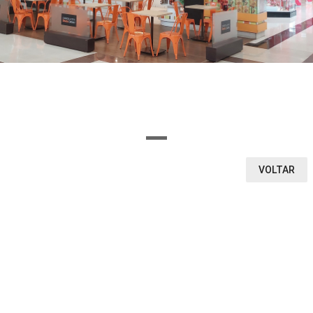
OU SELECIONE AQUI O SEGMENTO DA LOJA
Ou encontre a loja pela letra inicial
A
B
C
D
E
F
G
H
I
J
K
L
M
N
O
P
Q
R
S
T
U
V
W
X
Y
Z
0-9
VOLTAR
VEJA O QUE ENCONTRAMOS
1
0
LOJAS
CINEMA