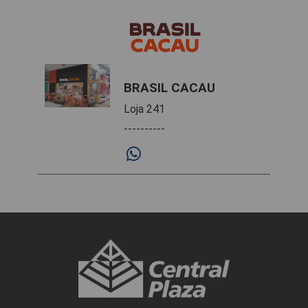
BRASIL CACAU
Loja 241
----------