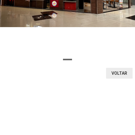
OU SELECIONE AQUI O SEGMENTO DA LOJA
Ou encontre a loja pela letra inicial
A
B
C
D
E
F
G
H
I
J
K
L
M
N
O
P
Q
R
S
T
U
V
W
X
Y
Z
0-9
VOLTAR
VEJA O QUE ENCONTRAMOS
1
0
LOJAS
CINEMA